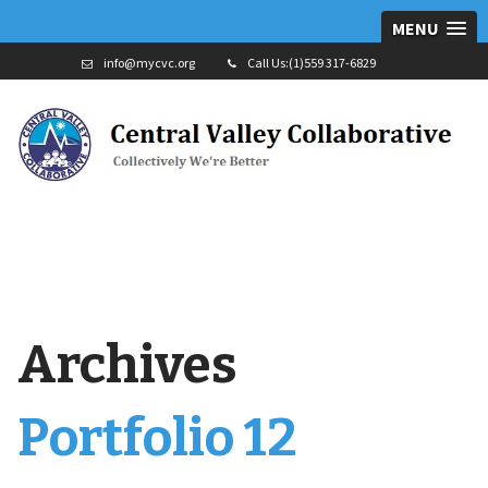
MENU
info@mycvc.org
Call Us:(1)559 317-6829
Archives
Portfolio 12