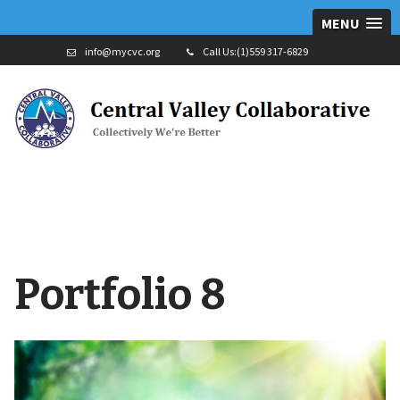
MENU
info@mycvc.org
Call Us:(1)559 317-6829
Portfolio 8