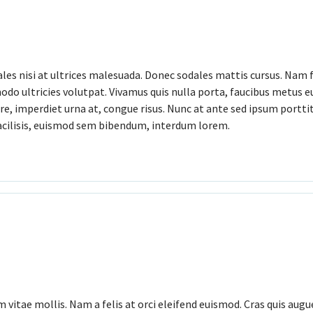
ales nisi at ultrices malesuada. Donec sodales mattis cursus. Nam f
o ultricies volutpat. Vivamus quis nulla porta, faucibus metus eu
re, imperdiet urna at, congue risus. Nunc at ante sed ipsum portti
facilisis, euismod sem bibendum, interdum lorem.
itae mollis. Nam a felis at orci eleifend euismod. Cras quis augue a