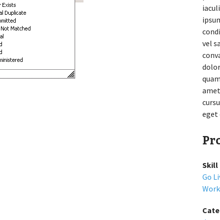
iacul
ipsu
condi
vel s
conva
dolor
quam 
amet 
cursu
eget 
Pro
Skil
Go L
Work
Cate