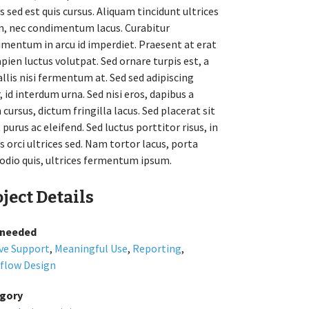
is sed est quis cursus. Aliquam tincidunt ultrices
m, nec condimentum lacus. Curabitur
mentum in arcu id imperdiet. Praesent at erat
apien luctus volutpat. Sed ornare turpis est, a
llis nisi fermentum at. Sed sed adipiscing
, id interdum urna. Sed nisi eros, dapibus a
cursus, dictum fringilla lacus. Sed placerat sit
purus ac eleifend. Sed luctus porttitor risus, in
s orci ultrices sed. Nam tortor lacus, porta
odio quis, ultrices fermentum ipsum.
ject Details
l needed
ive Support
,
Meaningful Use
,
Reporting
,
flow Design
gory