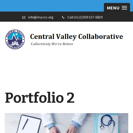
MENU
info@mycvc.org
Call Us:(1)559 317-6829
Portfolio 2