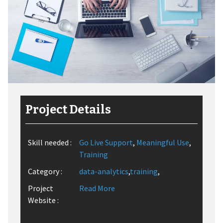
Project Details
Skill needed :
Go Live Support
,
Meaningful Use
,
Training
Category :
data-analytics
,
training
,
Project
Read More
Website :